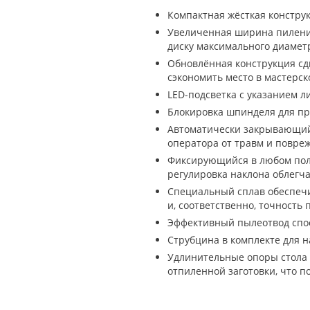
Компактная жёсткая констру
Увеличенная ширина пиления
диску максимального диамет
Обновлённая конструкция сд
сэкономить место в мастерск
LED-подсветка с указанием л
Блокировка шпинделя для пр
Автоматически закрывающи
оператора от травм и повре
Фиксирующийся в любом пол
регулировка наклона облегча
Специальный сплав обеспечи
и, соответственно, точность 
Эффективный пылеотвод спос
Струбцина в комплекте для н
Удлинительные опоры стола
отпиленной заготовки, что п