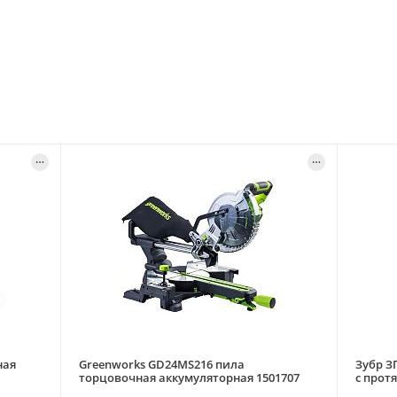
ная
Greenworks GD24MS216 пила
Зубр З
торцовочная аккумуляторная 1501707
с прот