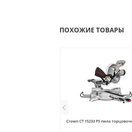
ПОХОЖИЕ ТОВАРЫ
-П пила торцовочная с
Crown CT 15233 PS пила торцовоч
рофессионал