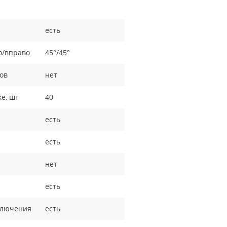
есть
о/вправо
45°/45°
ов
нет
ке, шт
40
есть
есть
нет
есть
ключения
есть