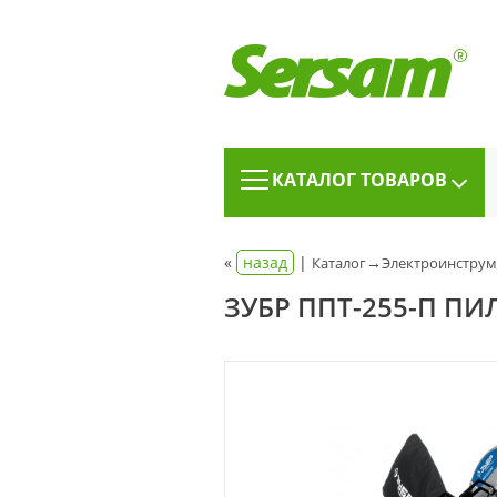
КАТАЛОГ ТОВАРОВ
«
назад
|
→
Каталог
Электроинструм
ЗУБР ППТ-255-П П