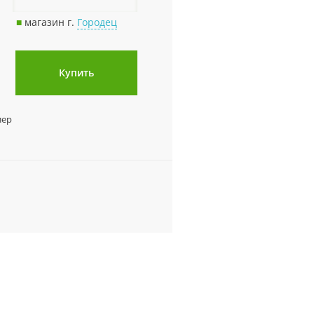
■
магазин г.
Городец
Купить
лер