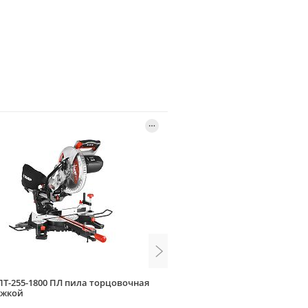
ПТ-255-1800 ПЛ пила торцовочная
Зубр ЗПТ-210-1400 Л пила 
яжкой
1300Вт