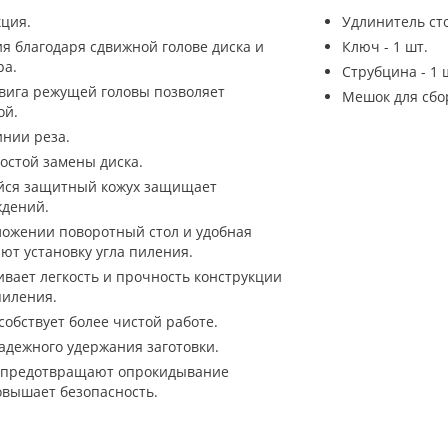
кция.
Удлинитель сто
 благодаря сдвижной голове диска и
Ключ - 1 шт.
ра.
Струбцина - 1 
вига режущей головы позволяет
Мешок для сбор
ой.
инии реза.
остой замены диска.
йся защитный кожух защищает
ждений.
ожении поворотный стол и удобная
ют установку угла пиления.
вает легкость и прочность конструкции
пиления.
обствует более чистой работе.
адежного удержания заготовки.
 предотвращают опрокидывание
овышает безопасность.