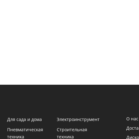
О нас
Для сада и дома
Электроинструмент
Доста
Пневматическая
Строительная
техника
техника
Диско