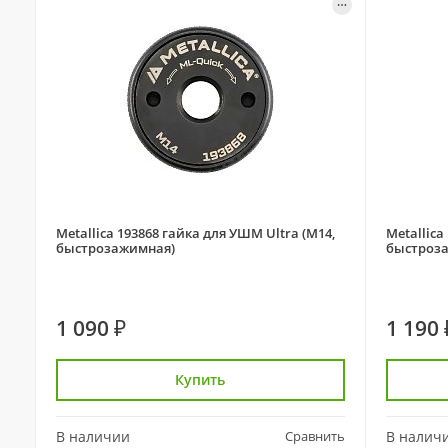
Metallica 193868 гайка для УШМ Ultra (М14,
Metallica
быстрозажимная)
быстроз
1 090 ₽
1 190 
Купить
В наличии
Сравнить
В налич