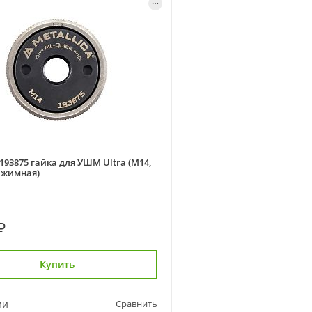
 193875 гайка для УШМ Ultra (М14,
ажимная)
₽
Купить
ии
Сравнить