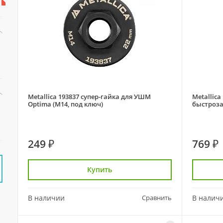
Metallica 193837 супер-гайка для УШМ
Metallica
Optima (М14, под ключ)
быстроз
249 ₽
769 ₽
Купить
В наличии
Сравнить
В налич