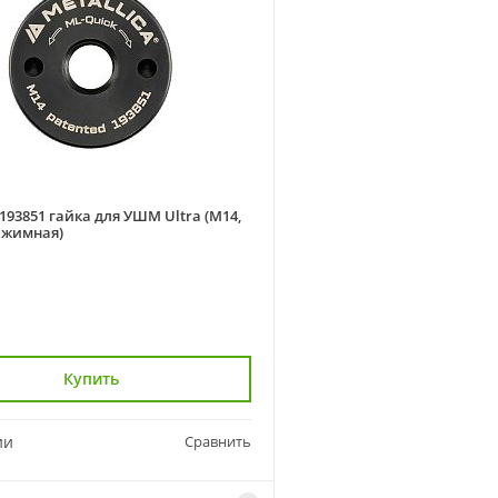
 193851 гайка для УШМ Ultra (М14,
ажимная)
Купить
ии
Сравнить