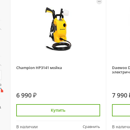
Champion HP3141 мойка
Daewoo D
электрич
0
6 990 ₽
7 990 
а
Купить
В наличии
Сравнить
В налич