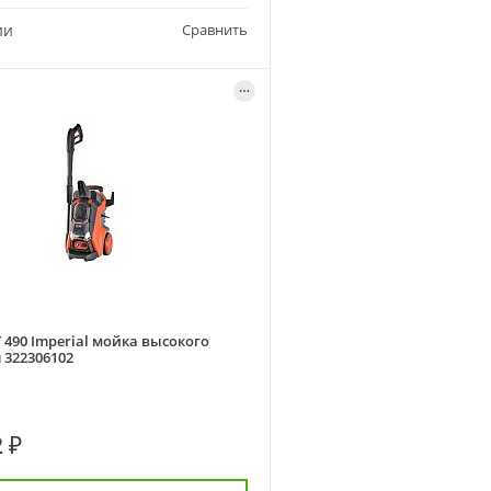
ии
Сравнить
T 490 Imperial мойка высокого
 322306102
 ₽