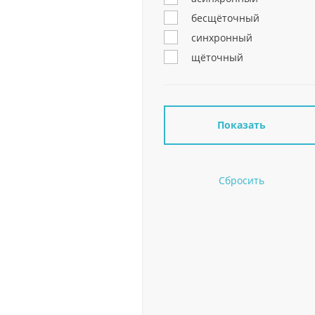
бесщёточный
синхронный
щёточный