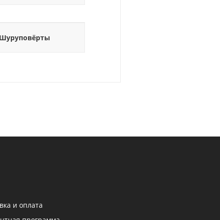
Шуруповёрты
вка и оплата
нтная программа