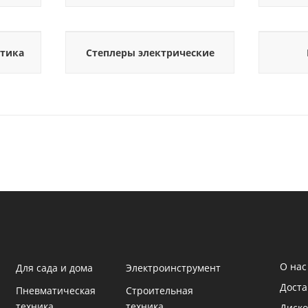
етика
Степлеры электрические
О нас
Для сада и дома
Электроинструмент
Доста
Пневматическая
Строительная
техника
техника
Диско