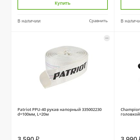
Купить
В наличии
Сравнить
В налич
Patriot PPU-40 рукав напорный 335002230
Champion
d=100мм, L=20м
головкой
3 590 ₽
3 990 