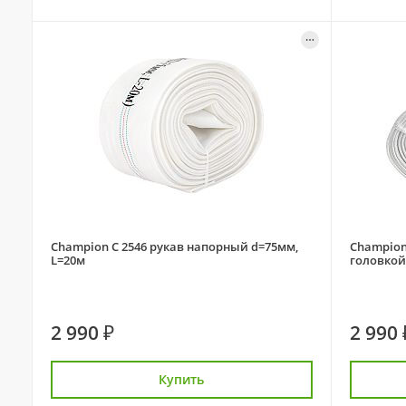
Champion C 2546 рукав напорный d=75мм,
Champion
L=20м
головкой
2 990 ₽
2 990 
Купить