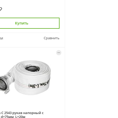
₽
Купить
ии
Сравнить
 C 2543 рукав напорный с
 d=75мм, L=20м