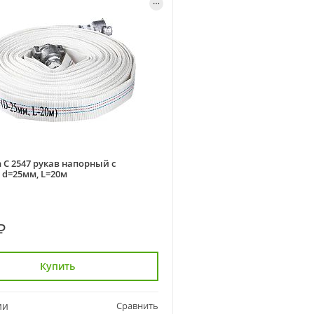
 C 2547 рукав напорный с
 d=25мм, L=20м
₽
Купить
ии
Сравнить