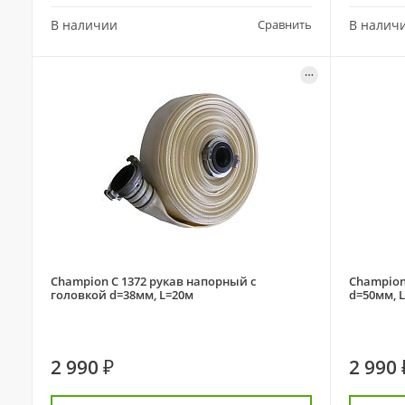
В наличии
Сравнить
В налич
Champion C 1372 рукав напорный с
Champion
головкой d=38мм, L=20м
d=50мм, 
2 990 ₽
2 990 