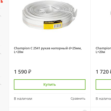
Champion C 2541 рукав напорный d=25мм,
Champion
L=20м
L=20м
1 590 ₽
1 720 
Купить
В наличии
Сравнить
В налич