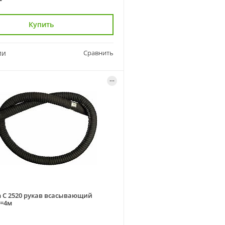
Купить
ии
Сравнить
 C 2520 рукав всасывающий
L=4м