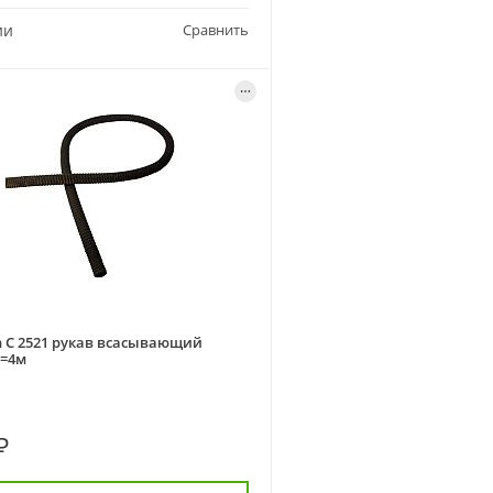
ии
Сравнить
 C 2521 рукав всасывающий
L=4м
₽