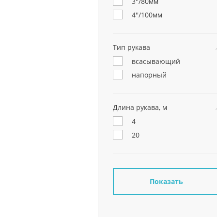
3''/80мм
4''/100мм
Тип рукава
всасывающий
напорный
Длина рукава, м
4
20