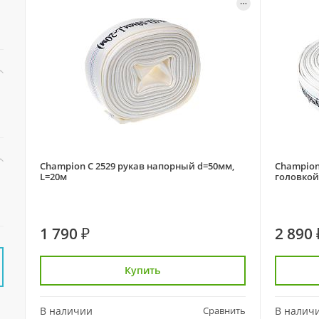
Champion C 2529 рукав напорный d=50мм,
Champion
L=20м
головкой
1 790 ₽
2 890 
Купить
В наличии
Сравнить
В налич