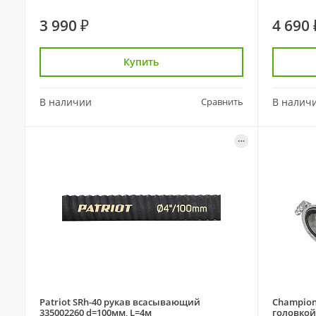
3 990 ₽
4 690 
Купить
В наличии
Сравнить
В налич
Patriot SRh-40 рукав всасывающий
Champion
335002260 d=100мм, L=4м
головкой