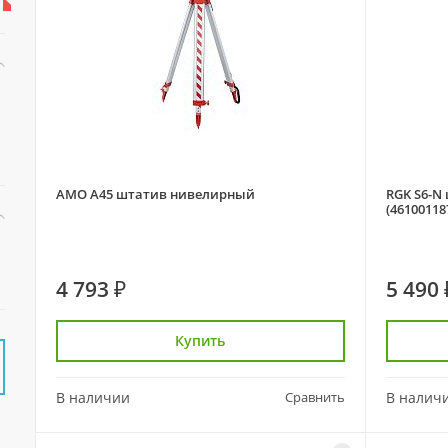
AMO A45 штатив нивелирный
RGK S6-N
(46100118
4 793 ₽
5 490 
Купить
В наличии
Сравнить
В налич