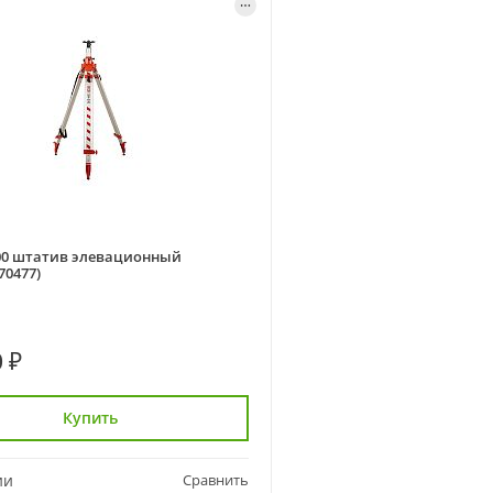
00 штатив элевационный
70477)
 ₽
Купить
ии
Сравнить