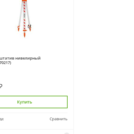
 штатив нивелирный
70217)
₽
Купить
ии
Сравнить