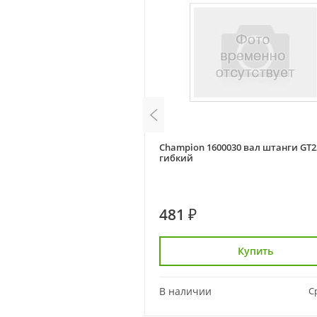
11 шестерня заднего хода
Champion 1600030 вал штанги GT2
 (BC5712, BC6612H,
гибкий
2, BC5512)
481 ₽
Купить
Купить
Сравнить
В наличии
С