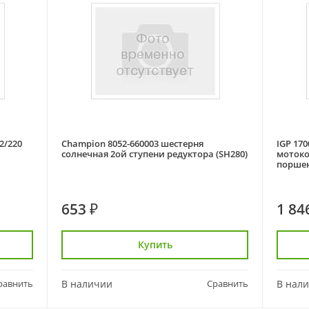
2/220
Champion 8052-660003 шестерня
IGP 17
солнечная 2ой ступени редуктора (SH280)
мотокос
порше
653 ₽
1 84
Купить
равнить
В наличии
Сравнить
В нал