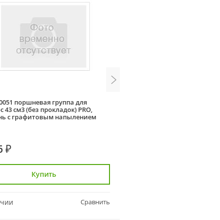
00051 поршневая группа для
Champion 012050003900 ме
 43 см3 (без прокладок) PRO,
управления воздушной зас
нь с графитовым напылением
карбюратора (GG6501E, 
6 ₽
4 225 ₽
Купить
Купить
ичии
Сравнить
В наличии