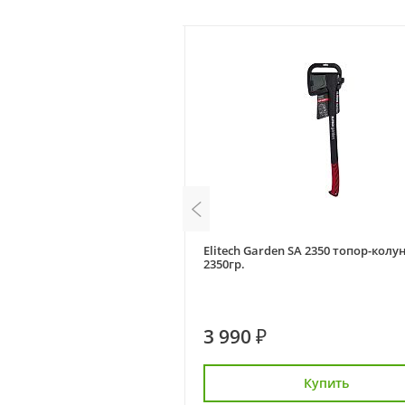
топор 1кг
Elitech Garden SA 2350 топор-колу
2350гр.
3 990 ₽
Купить
Купить