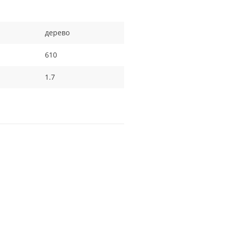
дерево
610
1.7