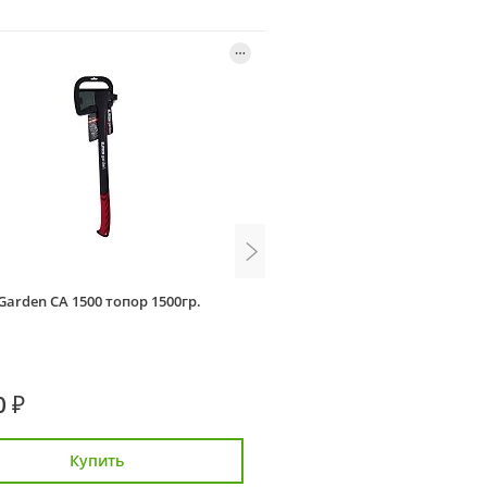
 Garden CA 1500 топор 1500гр.
Villartec AX 1600 топор-колу
25904291570
0 ₽
2 890 ₽
Купить
Купить