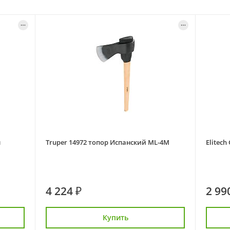
н
Truper 14972 топор Испанский ML-4M
Elitech
4 224 ₽
2 99
Купить