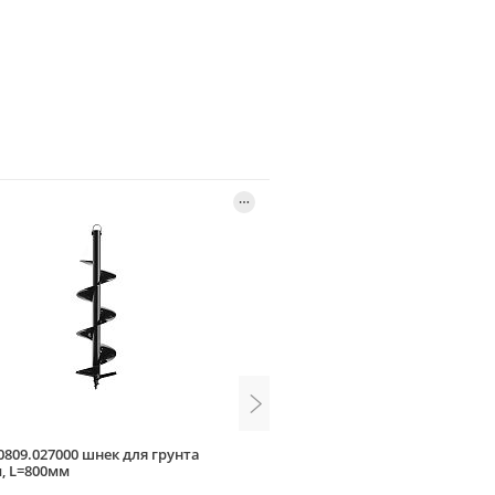
 0809.027000 шнек для грунта
Champion C8051 шнек почв
, L=800мм