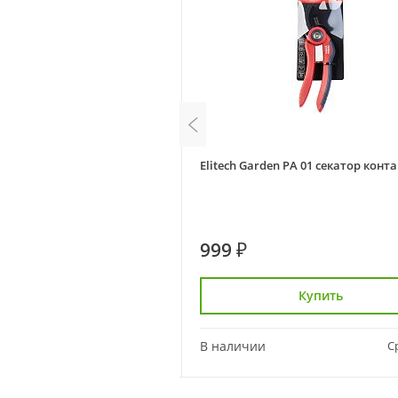
n PB 02 секатор плоскостной
Elitech Garden PA 01 секатор кон
ми
999 ₽
Купить
Купить
Сравнить
В наличии
С