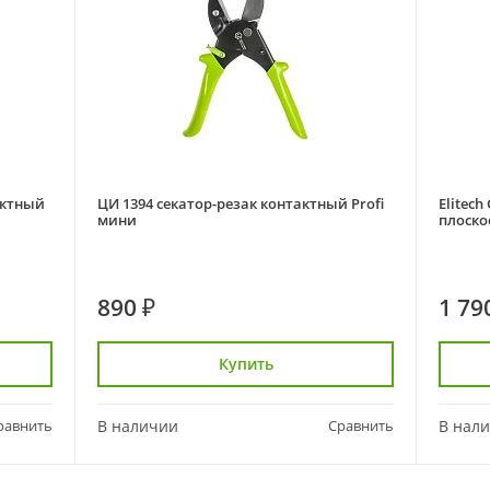
тактный
ЦИ 1394 секатор-резак контактный Profi
Elitech
мини
плоско
890 ₽
1 79
Купить
равнить
В наличии
Сравнить
В нал