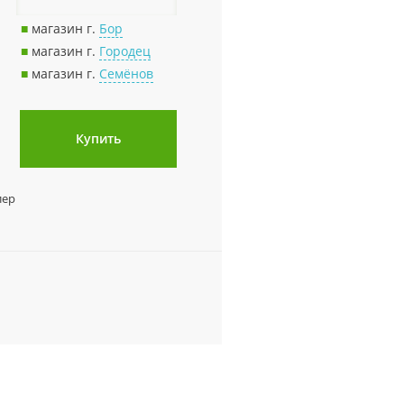
■
магазин г.
Бор
■
магазин г.
Городец
■
магазин г.
Семёнов
Купить
лер