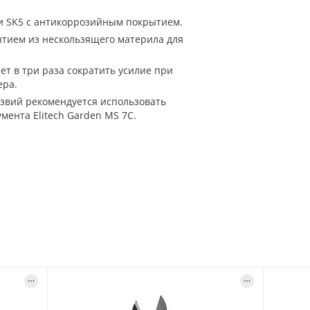
ли SK5 с антикоррозийным покрытием.
тием из нескользящего материла для
т в три раза сократить усилие при
ера.
езвий рекомендуется использовать
мента Elitech Garden MS 7C.