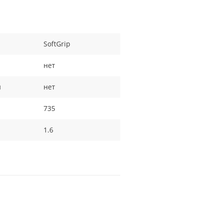
SoftGrip
нет
и
нет
735
1.6