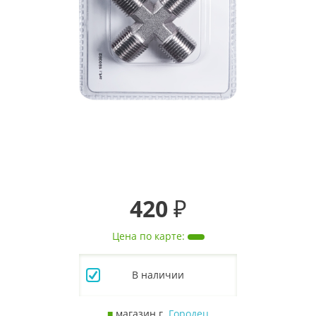
420 ₽
Цена по карте
:
В наличии
■
магазин г.
Городец