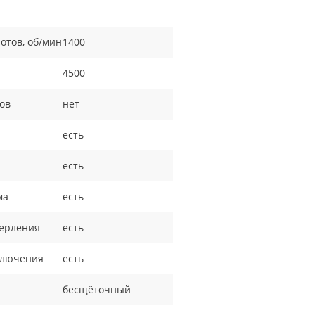
отов, об/мин
1400
4500
ов
нет
есть
есть
ма
есть
верления
есть
ключения
есть
бесщёточный