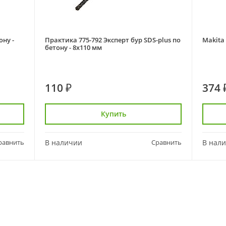
ону -
Практика 775-792 Эксперт бур SDS-plus по
Makita
бетону - 8х110 мм
110 ₽
374 
Купить
равнить
В наличии
Сравнить
В нал