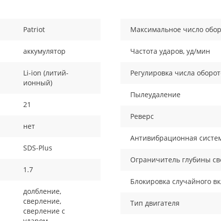
Patriot
Максимальное число обор
аккумулятор
Частота ударов, уд/мин
Li-ion (литий-
Регулировка числа оборот
ионный)
Пылеудаление
21
Реверс
нет
Антивибрационная систе
SDS-Plus
Ограничитель глубины с
1.7
Блокировка случайного в
долбление,
сверление,
Тип двигателя
сверление с
ударом