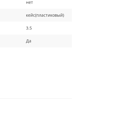
нет
кейс(пластиковый)
3.5
Да