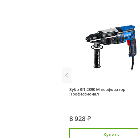
183 BMC перфоратор
Зубр ЗП-2890 М перфоратор
Профессионал
8 928 ₽
Купить
Купить