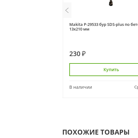
4 Nemesis бур SDS-plus по
Makita P-29533 бур SDS-plus по бет
10 мм
13х210 мм
230 ₽
Купить
Купить
Сравнить
В наличии
С
ПОХОЖИЕ ТОВАРЫ