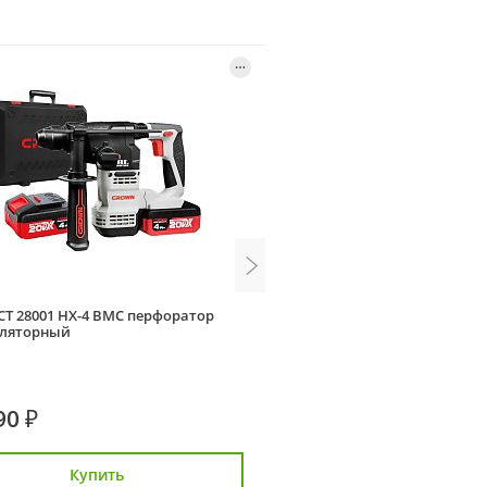
CT 28001 HX-4 BMC перфоратор
Зубр ЗП-32-1100 К перфорат
уляторный
90 ₽
9 117 ₽
Купить
Купить