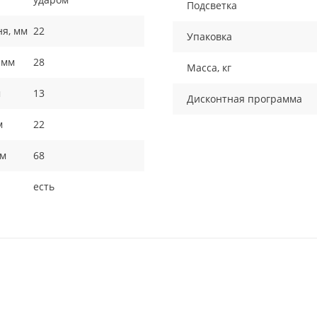
Подсветка
ня, мм
22
Упаковка
 мм
28
Масса, кг
м
13
Дисконтная программа
м
22
мм
68
есть