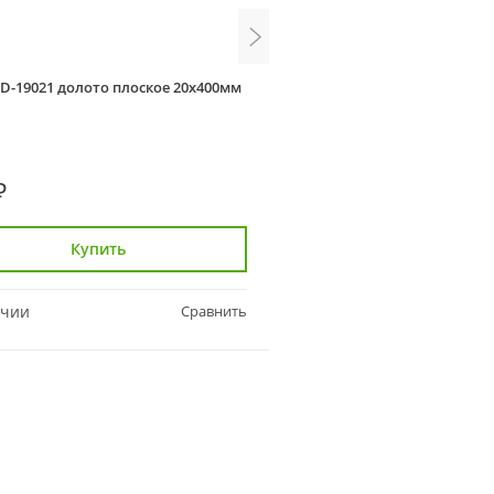
 D-19021 долото плоское 20х400мм
Elitech 1820.108900 бур SDS-
- 22х210 мм
₽
759 ₽
Купить
Купить
ичии
Сравнить
В наличии