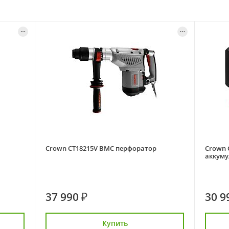
Crown CT18215V BMC перфоратор
Crown 
аккум
37 990 ₽
30 9
Купить