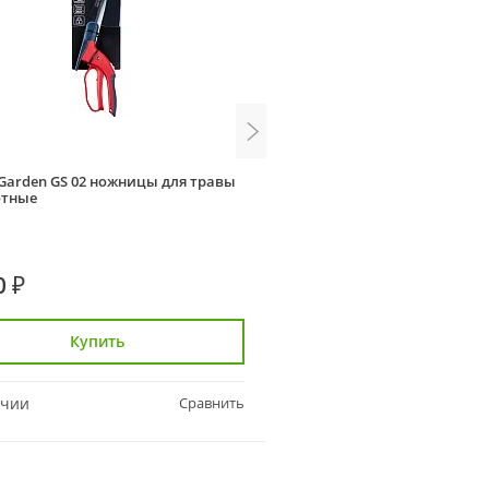
h Garden GS 02 ножницы для травы
Finland 1711 ножницы садо
отные
живой изгороди
0 ₽
2 583 ₽
Купить
Купить
ичии
Сравнить
В наличии