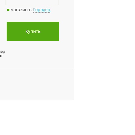
■
магазин г.
Городец
Купить
лер
нт