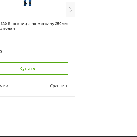
3130-R ножницы по металлу 250мм
Зубр 23130-S ножницы по м
ссионал
Профессионал
₽
935 ₽
Купить
Купить
ичии
Сравнить
В наличии