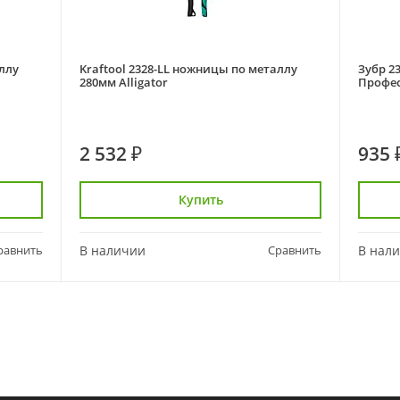
аллу
Kraftool 2328-LL ножницы по металлу
Зубр 2
280мм Alligator
Профе
2 532 ₽
935 
Купить
равнить
В наличии
Сравнить
В нал