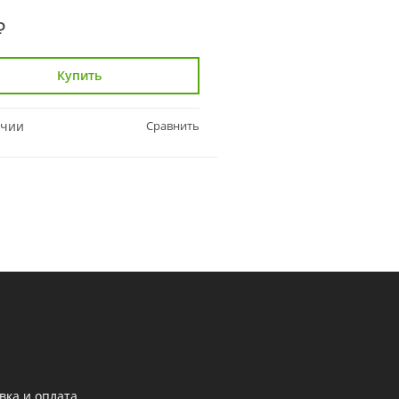
₽
350 ₽
Купить
Купить
ичии
Сравнить
В наличии
вка и оплата