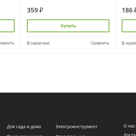
359 ₽
186 
Купить
равнить
В наличии
Сравнить
В нал
О нас
Для сада и дома
Электроинструмент
Доста