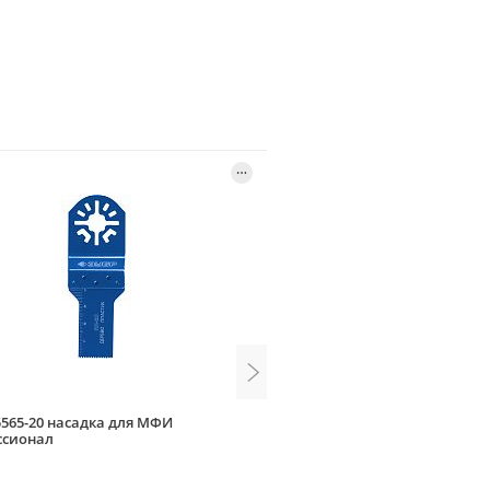
5565-20 насадка для МФИ
Elitech 1820.007400 насадка
ссионал
BiM