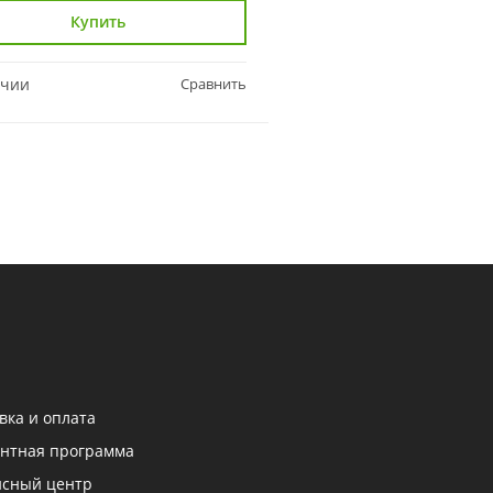
Купить
Купить
ичии
Сравнить
В наличии
вка и оплата
нтная программа
исный центр