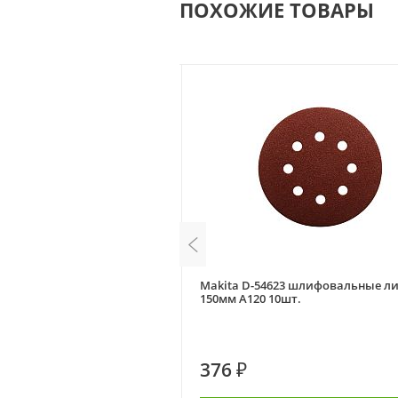
ПОХОЖИЕ ТОВАРЫ
007A диск шлифовальный
Makita D-54623 шлифовальные л
150мм А120 10шт.
376 ₽