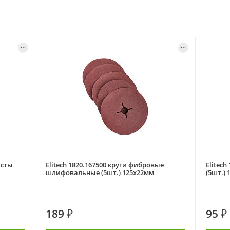
исты
Elitech 1820.167500 круги фибровые
Elitec
шлифовальные (5шт.) 125х22мм
(5шт.)
189 ₽
95 ₽