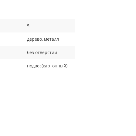
т
5
дерево, металл
без отверстий
подвес(картонный)