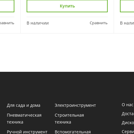
Купить
равнить
В наличии
Сравнить
В нал
О нас
Для сада и дома
Электроинструмент
Доста
Пневматическая
Строительная
техника
техника
Диско
Серв
Ручной инструмент
Вспомогательная