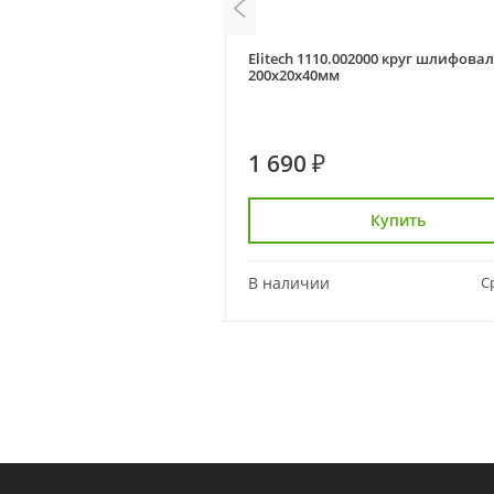
 точильный 160001020
Elitech 1110.002000 круг шлифов
200х20х40мм
1 690 ₽
Купить
Купить
Сравнить
В наличии
С