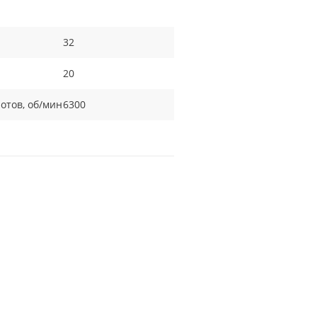
32
20
отов, об/мин
6300