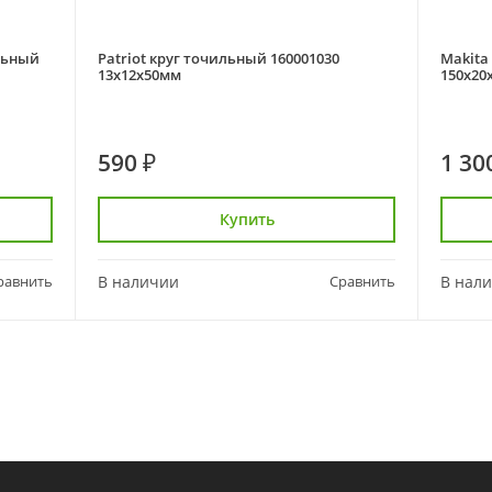
альный
Patriot круг точильный 160001030
Makita
13х12х50мм
150х20
590 ₽
1 30
Купить
равнить
В наличии
Сравнить
В нал