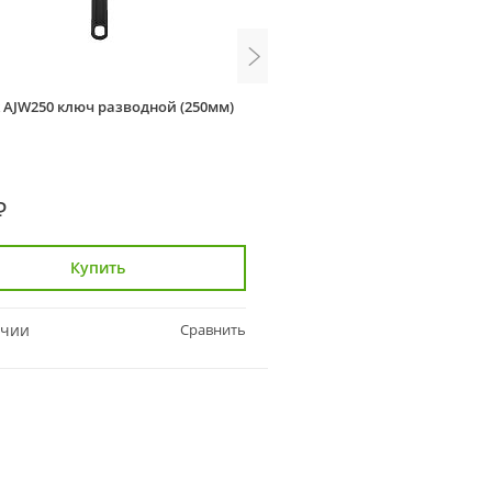
k AJW250 ключ разводной (250мм)
Kraftool 27258-20 ключ раз
200/38мм, SlimWide
₽
1 909 ₽
Купить
Купить
ичии
Сравнить
В наличии