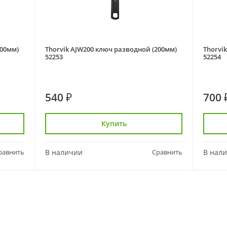
300мм)
Thorvik AJW200 ключ разводной (200мм)
Thorvi
52253
52254
540 ₽
700 
Купить
равнить
В наличии
Сравнить
В нал