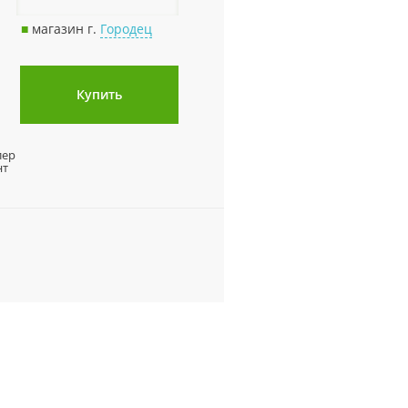
■
магазин г.
Городец
Купить
лер
нт