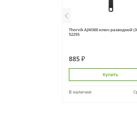
300 ключ разводной
Thorvik AJW300 ключ разводной (
00мм)
52255
885 ₽
Купить
Купить
Сравнить
В наличии
С