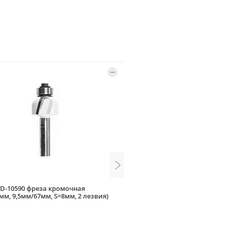
 D-10590 фреза кромочная
Bosch 2.608.628.365 фреза г
мм, 9,5мм/67мм, S=8мм, 2 лезвия)
(D=36,7мм, 16мм/58мм, S=8мм