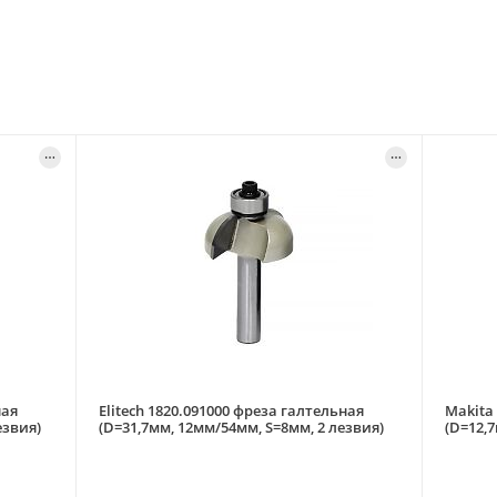
ная
Elitech 1820.091000 фреза галтельная
Makita
езвия)
(D=31,7мм, 12мм/54мм, S=8мм, 2 лезвия)
(D=12,7