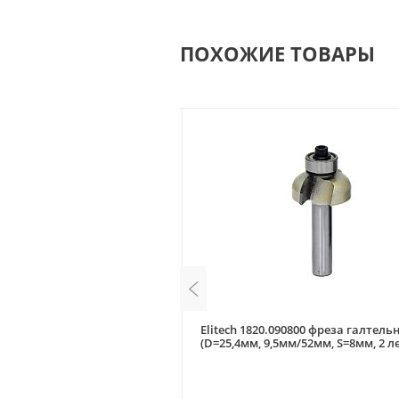
ПОХОЖИЕ ТОВАРЫ
628.363 фреза галтельная
Elitech 1820.090800 фреза галтель
3мм/54мм, S=8мм, 2 лезвия)
(D=25,4мм, 9,5мм/52мм, S=8мм, 2 л