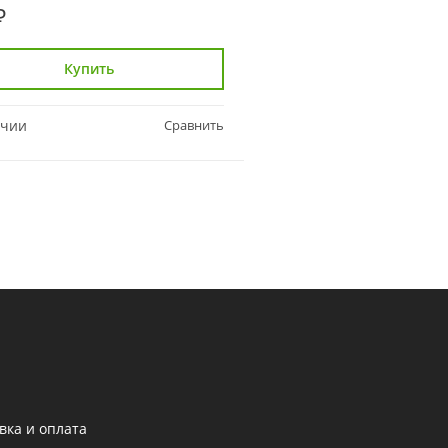
₽
1 359 ₽
Купить
Купить
ичии
Сравнить
В наличии
вка и оплата