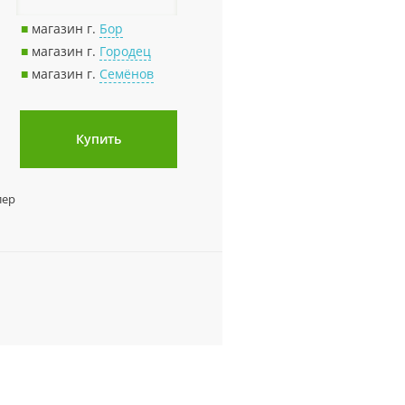
■
магазин г.
Бор
■
магазин г.
Городец
■
магазин г.
Семёнов
Купить
лер