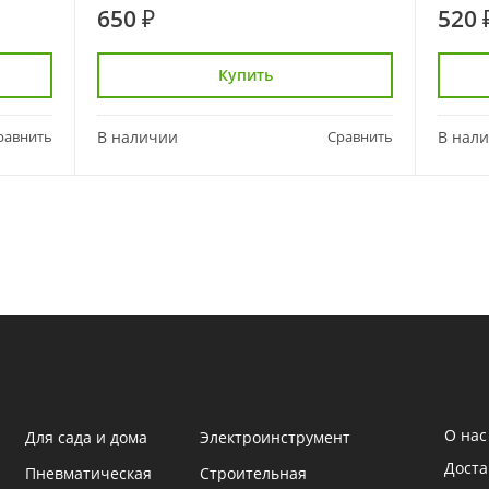
650 ₽
520 
Купить
равнить
В наличии
Сравнить
В нал
О нас
Для сада и дома
Электроинструмент
Доста
Пневматическая
Строительная