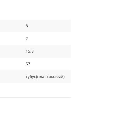
8
2
15.8
57
тубус(пластиковый)