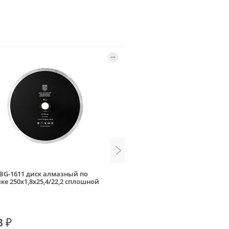
 BG-1611 диск алмазный по
Metallica 900581 диск алма
ке 250х1,8х25,4/22,2 сплошной
250x25,4 Ultra
3 ₽
3 190 ₽