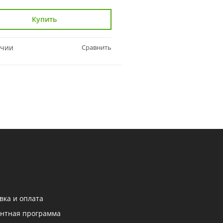
Купить
Купить
ичии
Сравнить
В наличии
вка и оплата
нтная программа