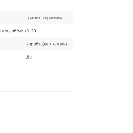
гранит, керамика
отов, об/мин
6120
коробка(картонная)
Да