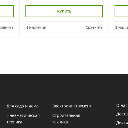
Купить
равнить
В наличии
Сравнить
В нал
О нас
Для сада и дома
Электроинструмент
Доста
Пневматическая
Строительная
техника
техника
Диско