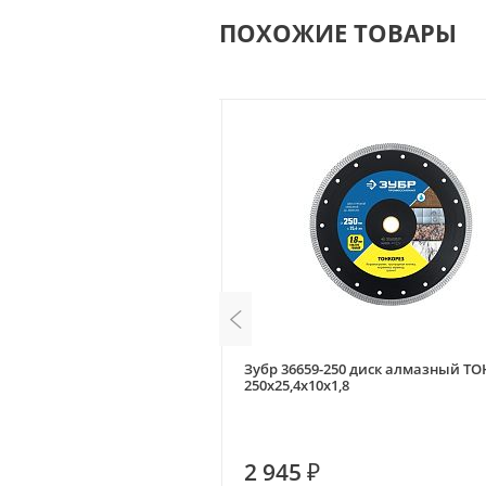
ПОХОЖИЕ ТОВАРЫ
0222 диск алмазный
Зубр 36659-250 диск алмазный Т
 250x25,4 Optima
250х25,4х10х1,8
2 945 ₽