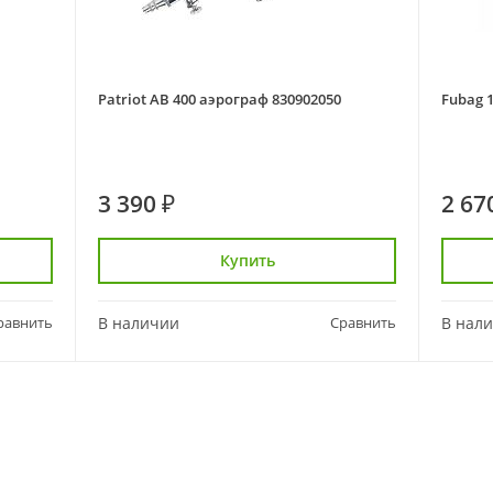
Patriot AB 400 аэрограф 830902050
Fubag 
3 390 ₽
2 67
Купить
равнить
В наличии
Сравнить
В нал