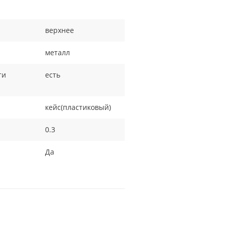
верхнее
металл
ти
есть
кейс(пластиковый)
0.3
Да