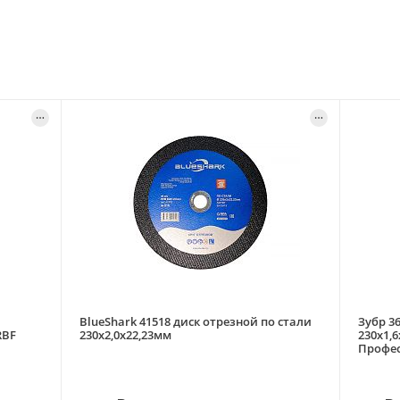
BlueShark 41518 диск отрезной по стали
Зубр 36
RBF
230х2,0х22,23мм
230х1,
Профе