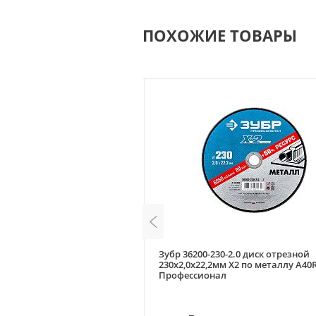
ПОХОЖИЕ ТОВАРЫ
520 диск отрезной по стали
Зубр 36200-230-2.0 диск отрезной
3мм
230х2,0х22,2мм Х2 по металлу A40
Профессионал