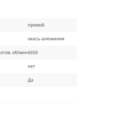
прямой
окись-алюминия
отов, об/мин
6650
нет
Да