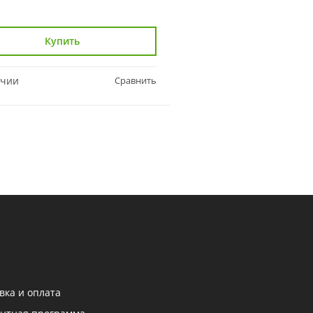
159 ₽
Купить
Купить
ичии
Сравнить
В наличии
вка и оплата