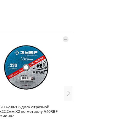
200-230-1.6 диск отрезной
BlueShark 41519 диск отрез
6х22,2мм Х2 по металлу A40RBF
230х2,5х22,23мм
ссионал