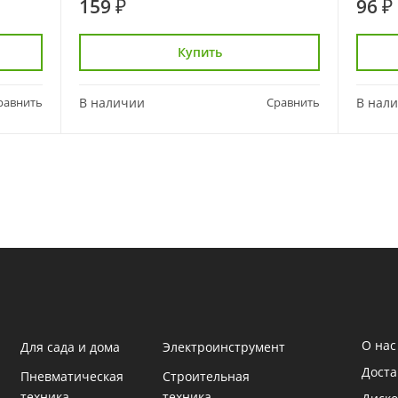
159 ₽
96 ₽
Купить
равнить
В наличии
Сравнить
В нал
О нас
Для сада и дома
Электроинструмент
Доста
Пневматическая
Строительная
техника
техника