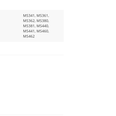
MS341, MS361,
MS362, MS380,
MS381, MS440,
MS441, MS460,
MS462