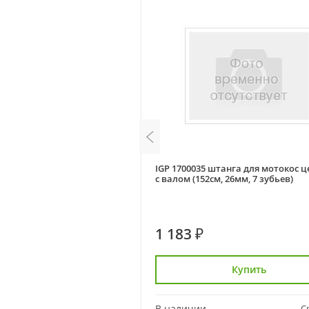
IGP 1300060 маслонасос (MS361)
IGP 1700035 штанга для мотокос 
с валом (152см, 26мм, 7 зубьев)
1 183 ₽
Купить
Купить
Сравнить
В наличии
С