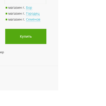
■
магазин г.
Бор
■
магазин г.
Городец
■
магазин г.
Семёнов
Купить
лер