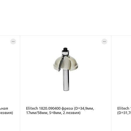
ьная
Elitech 1820.090400 фреза (D=34,9мм,
Elitec
лезвия)
17мм/58мм, S=8мм, 2 лезвия)
(D=31,7