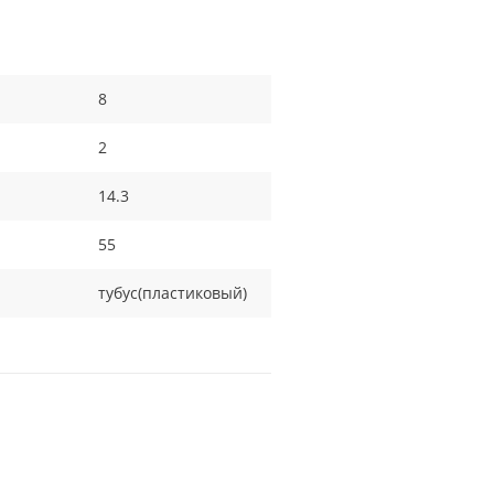
8
2
14.3
55
тубус(пластиковый)