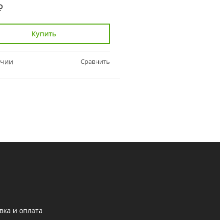
₽
938 ₽
Купить
Купить
ичии
Сравнить
В наличии
вка и оплата