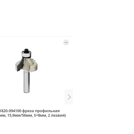
h 1820.094100 фреза профильная
Bosch 2.608.628.394 фреза 
мм, 15,9мм/56мм, S=8мм, 2 лезвия)
(D=28,6мм, 12,7мм/54мм, S=8