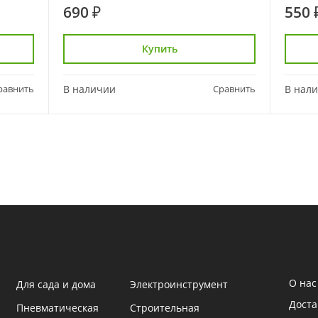
690 ₽
550 
Купить
равнить
В наличии
Сравнить
В нал
О нас
Для сада и дома
Электроинструмент
Доста
Пневматическая
Строительная