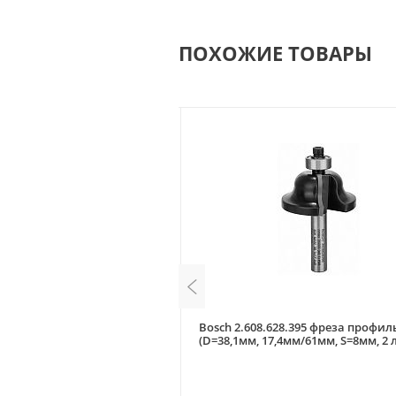
ПОХОЖИЕ ТОВАРЫ
 фреза (D=34,9мм,
Bosch 2.608.628.395 фреза профил
 S=8мм, 2 лезвия)
(D=38,1мм, 17,4мм/61мм, S=8мм, 2 